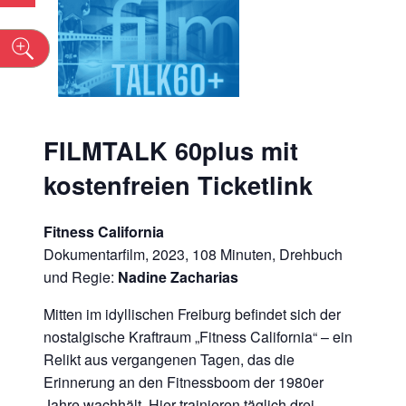
n
FILMTALK 60plus mit
kostenfreien Ticketlink
Fitness California
Dokumentarfilm, 2023, 108 Minuten, Drehbuch
und Regie:
Nadine Zacharias
Mitten im idyllischen Freiburg befindet sich der
nostalgische Kraftraum „Fitness California“ – ein
Relikt aus vergangenen Tagen, das die
Erinnerung an den Fitnessboom der 1980er
Jahre wachhält. Hier trainieren täglich drei