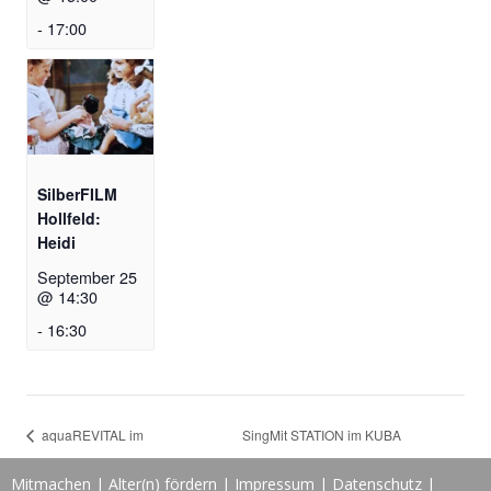
-
17:00
SilberFILM
Hollfeld:
Heidi
September 25
@ 14:30
-
16:30
aquaREVITAL im
SingMit STATION im KUBA
Langwasserbad Nürnberg
Hersbruck mit “RostLos”
Mitmachen
|
Alter(n) fördern
|
Impressum
|
Datenschutz
|