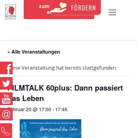
zum Newsletter
FÖRDERN
anmelden
« Alle Veranstaltungen
Diese Veranstaltung hat bereits stattgefunden.
FILMTALK 60plus: Dann passiert
das Leben
Februar 20 @ 17:00
-
17:45
0