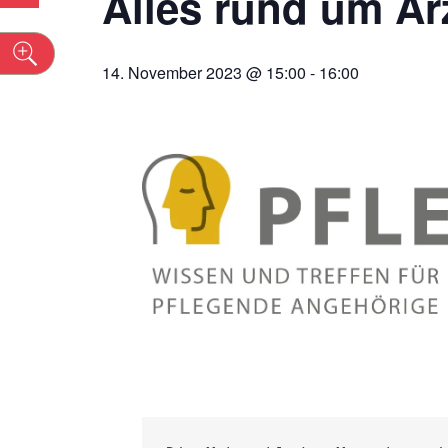
Alles rund um Ar
n
14. November 2023 @ 15:00
-
16:00