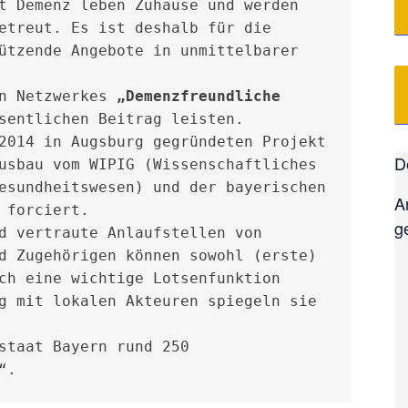
t Demenz leben Zuhause und werden 
etreut. Es ist deshalb für die 
ützende Angebote in unmittelbarer 
n Netzwerkes 
„Demenzfreundliche 
sentlichen Beitrag leisten. 
2014 in Augsburg gegründeten Projekt 
D
usbau vom WIPIG (Wissenschaftliches 
esundheitswesen) und der bayerischen 
A
 forciert.

g
d vertraute Anlaufstellen von 
d Zugehörigen können sowohl (erste) 
ch eine wichtige Lotsenfunktion 
g mit lokalen Akteuren spiegeln sie 
staat Bayern rund 250 
“.