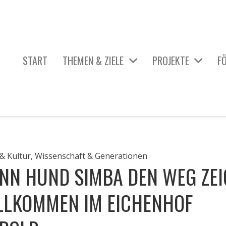
START
THEMEN & ZIELE
PROJEKTE
F
_ÜBERSICHT AKTIVE PROJEKTE
HIER & JETZT: KUNST GEHT IMMER.
KÖRPER & GESUNDHEIT
DISKRIMINIERUNG & GLEICHBEHANDLUNG
TECHNIK & MOBILITÄT
WISSENSCHAFT & GENERATIONEN
& Kultur
,
Wissenschaft & Generationen
NN HUND SIMBA DEN WEG ZEIG
LLKOMMEN IM EICHENHOF