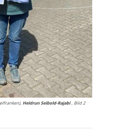
elfranken),
Heidrun Seibold-Rajabi
, Bild 2