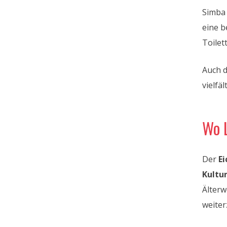
Simba
eine b
Toilet
Auch d
vielfä
Wo 
Der
Ei
Kultu
Älterw
weiter