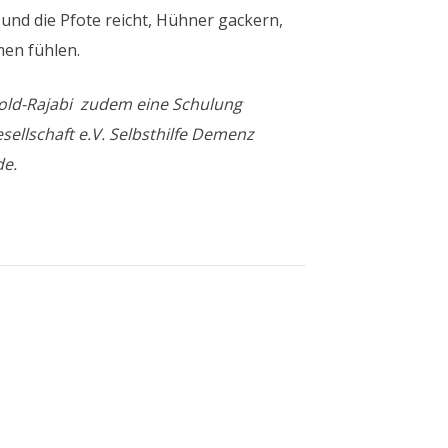
Hund die Pfote reicht, Hühner gackern,
men fühlen.
old-Rajabi
zudem eine Schulung
ellschaft e.V. Selbsthilfe Demenz
de.