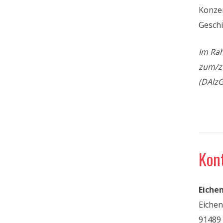
Konzer
Geschi
Im Ra
zum/zu
(DAlzG
Kon
Eiche
Eiche
91489