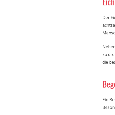
Eic
Der Ei
achtsa
Mensc
Neben
zu dre
die be
Beg
Ein Be
Besond