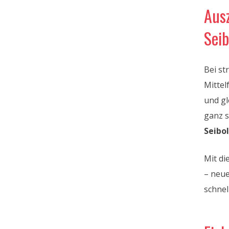
Aus
Seib
Bei s
Mittel
und gl
ganz s
Seibo
Mit di
– neue
schnel