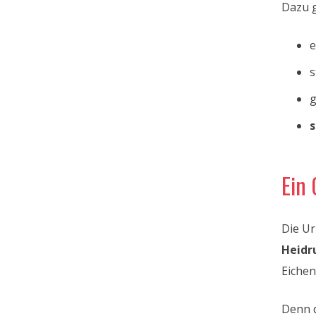
Dazu 
e
s
g
s
Ein 
Die U
Heidr
Eichen
Denn d