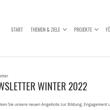
START
THEMEN & ZIELE
PROJEKTE
F
_ÜBERSICHT AKTIVE PROJEKTE
HIER & JETZT: KUNST GEHT IMMER.
KÖRPER & GESUNDHEIT
DISKRIMINIERUNG & GLEICHBEHANDLUNG
TECHNIK & MOBILITÄT
WISSENSCHAFT & GENERATIONEN
etter
WSLETTER WINTER 2022
cken Sie unsere neuen Angebote zur Bildung, Engagement 