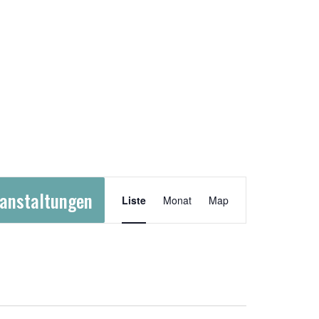
Veranstaltung
anstaltungen
Liste
Monat
Map
Ansichten-
Navigation