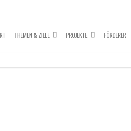
RT
THEMEN & ZIELE
PROJEKTE
FÖRDERER
 PROJEKTE
KÖRPER & GESUNDHEIT
DISKRIMINIERUNG & GLEICHBEHANDLUNG
TECHNIK & MOBILITÄT
WISSENSCHAFT & GENERATIONEN