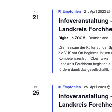
Schlüsselwort.
Empfohlen
21. April 2023 @
UND
FR.
21
Infoveranstaltung 
Landkreis Forchh
Digital in ZOOM
, Deutschland
ANSICHTE
„Gemeinsam der Kultur auf der Sp
die VHS vor Ort begleitet. Initiie
Kompetenzzentrum Oberfranken. D
Landkreis Forchheim begleiten a
fördern damit das gesellschaftlich
NAVIGATI
Empfohlen
25. April 2023 @
DI.
25
Infoveranstaltung 
Landkreis Forchh