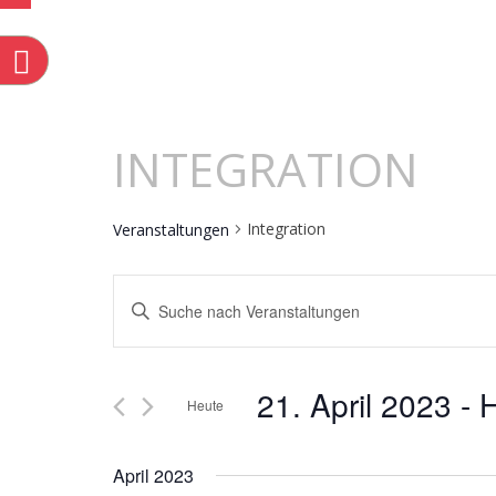
n
INTEGRATION
Integration
Veranstaltungen
VERANST
Bitte
Schlüsselwort
eingeben.
21. April 2023
 - 
Suche
Heute
SUCHE
nach
Datum
Veranstaltungen
April 2023
wählen.