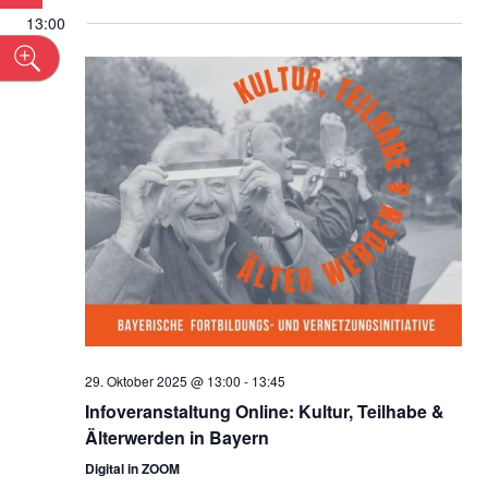
Datum
Ans
SUCHE
13:00
wählen.
Nav
n
UND
ANSICH
NAVIGA
29. Oktober 2025 @ 13:00
-
13:45
Infoveranstaltung Online: Kultur, Teilhabe &
Älterwerden in Bayern
Digital in ZOOM