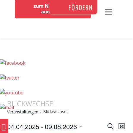
zum Newsletter
FÖRDERN
anmelden
BLICKWECHSEL
Blickwechsel
Veranstaltungen
VERAN
0
Ver
04.04.2025
 - 
09.08.2026
Suche
Liste