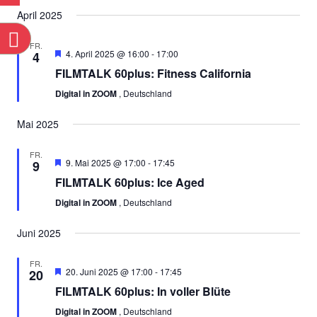
Datum
Ans
SUCHE
April 2025
wählen.
Nav
n
UND
FR.
Empfohlen
4. April 2025 @ 16:00
-
17:00
4
ANSICH
FILMTALK 60plus: Fitness California
Digital in ZOOM
, Deutschland
NAVIGA
Mai 2025
FR.
Empfohlen
9. Mai 2025 @ 17:00
-
17:45
9
FILMTALK 60plus: Ice Aged
Digital in ZOOM
, Deutschland
Juni 2025
FR.
Empfohlen
20. Juni 2025 @ 17:00
-
17:45
20
FILMTALK 60plus: In voller Blüte
Digital in ZOOM
, Deutschland