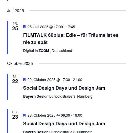
Juli 2025
FR.
Empfohlen
25. Juli 2025 @ 17:00
-
17:45
25
FILMTALK 60plus: Edie – für Träume ist es
nie zu spät
Digital in ZOOM
, Deutschland
Oktober 2025
MI.
Empfohlen
22. Oktober 2025 @ 17:30
-
21:00
22
Social Design Days und Design Jam
Bayern Design
Luitpoldstraße 3, Nürnberg
DO.
Empfohlen
23. Oktober 2025 @ 09:30
-
18:00
23
Social Design Days und Design Jam
Bayern Design
Luitpoldstraße 3, Nürnberg