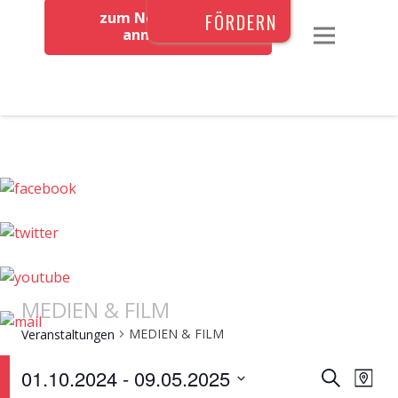
zum Newsletter
FÖRDERN
anmelden
MEDIEN & FILM
MEDIEN & FILM
Veranstaltungen
VERAN
0
Ver
01.10.2024
 - 
09.05.2025
Suche
Map