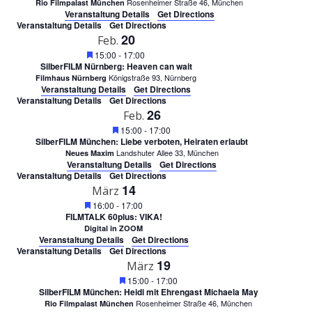
Rosenheimer Straße 46, München
Rio Filmpalast München
Veranstaltung Details
Get Directions
Veranstaltung Details
Get Directions
20
Feb.
Featured
15:00
-
17:00
SilberFILM Nürnberg: Heaven can wait
Königstraße 93, Nürnberg
Filmhaus Nürnberg
Veranstaltung Details
Get Directions
Veranstaltung Details
Get Directions
26
Feb.
Featured
15:00
-
17:00
SilberFILM München: Liebe verboten, Heiraten erlaubt
Landshuter Allee 33, München
Neues Maxim
Veranstaltung Details
Get Directions
Veranstaltung Details
Get Directions
14
März
Featured
16:00
-
17:00
FILMTALK 60plus: VIKA!
Digital in ZOOM
Veranstaltung Details
Get Directions
Veranstaltung Details
Get Directions
19
März
Featured
15:00
-
17:00
SilberFILM München: Heidi mit Ehrengast Michaela May
Rosenheimer Straße 46, München
Rio Filmpalast München