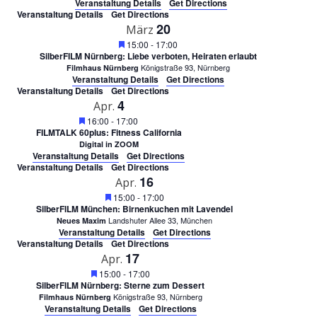
Veranstaltung Details
Get Directions
Veranstaltung Details
Get Directions
20
März
Featured
15:00
-
17:00
SilberFILM Nürnberg: Liebe verboten, Heiraten erlaubt
Königstraße 93, Nürnberg
Filmhaus Nürnberg
Veranstaltung Details
Get Directions
Veranstaltung Details
Get Directions
4
Apr.
Featured
16:00
-
17:00
FILMTALK 60plus: Fitness California
Digital in ZOOM
Veranstaltung Details
Get Directions
Veranstaltung Details
Get Directions
16
Apr.
Featured
15:00
-
17:00
SilberFILM München: Birnenkuchen mit Lavendel
Landshuter Allee 33, München
Neues Maxim
Veranstaltung Details
Get Directions
Veranstaltung Details
Get Directions
17
Apr.
Featured
15:00
-
17:00
SilberFILM Nürnberg: Sterne zum Dessert
Königstraße 93, Nürnberg
Filmhaus Nürnberg
Veranstaltung Details
Get Directions