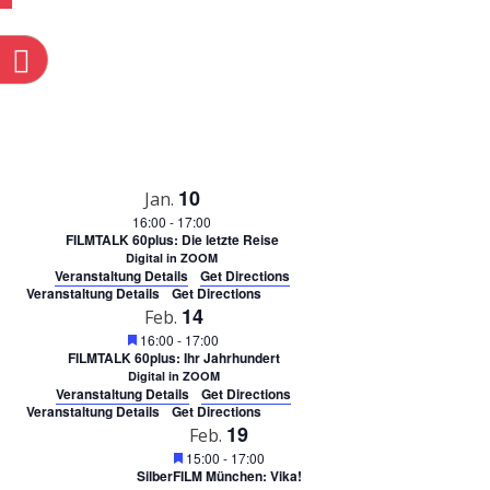
Select
Ans
SUCHE
date.
Nav
n
UND
ANSICH
NAVIGA
10
Jan.
16:00
-
17:00
FILMTALK 60plus: Die letzte Reise
Digital in ZOOM
Veranstaltung Details
Get Directions
Veranstaltung Details
Get Directions
14
Feb.
Featured
16:00
-
17:00
FILMTALK 60plus: Ihr Jahrhundert
Digital in ZOOM
Veranstaltung Details
Get Directions
Veranstaltung Details
Get Directions
19
Feb.
Featured
15:00
-
17:00
SilberFILM München: Vika!