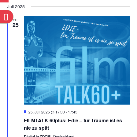
Datum
Ans
SUCHE
Juli 2025
wählen.
Nav
n
UND
FR.
25
ANSICH
NAVIGA
Empfohlen
25. Juli 2025 @ 17:00
-
17:45
FILMTALK 60plus: Edie – für Träume ist es
nie zu spät
Digital in ZOOM
, Deutschland