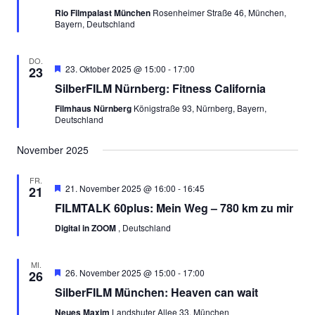
Rio Filmpalast München
Rosenheimer Straße 46, München,
Bayern, Deutschland
DO.
Empfohlen
23. Oktober 2025 @ 15:00
-
17:00
23
SilberFILM Nürnberg: Fitness California
Filmhaus Nürnberg
Königstraße 93, Nürnberg, Bayern,
Deutschland
November 2025
FR.
Empfohlen
21. November 2025 @ 16:00
-
16:45
21
FILMTALK 60plus: Mein Weg – 780 km zu mir
Digital in ZOOM
, Deutschland
MI.
Empfohlen
26. November 2025 @ 15:00
-
17:00
26
SilberFILM München: Heaven can wait
Neues Maxim
Landshuter Allee 33, München