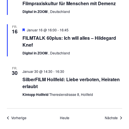
Filmpraxiskultur für Menschen mit Demenz
Digital in ZOOM
, Deutschland
FR.
Empfohlen
Januar 16 @ 16:00
-
16:45
16
FILMTALK 60plus: Ich will alles – Hildegard
Knef
Digital in ZOOM
, Deutschland
FR.
Januar 30 @ 14:30
-
16:30
30
SilberFILM Hollfeld: Liebe verboten, Heiraten
erlaubt
Kintopp Hollfeld
Theresienstrasse 8, Hollfeld
Veranstaltungen
Verans
Vorherige
Heute
Nächste