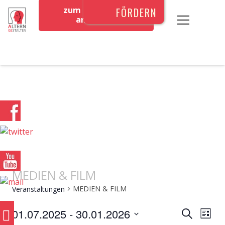
zum Newsletter
FÖRDERN
anmelden
MEDIEN & FILM
MEDIEN & FILM
Veranstaltungen
VERAN
0
Ver
01.07.2025
 - 
30.01.2026
Suche
Liste