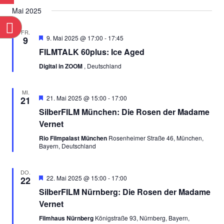
Datum
Ans
SUCHE
Mai 2025
wählen.
Nav
n
UND
FR.
Empfohlen
9. Mai 2025 @ 17:00
-
17:45
9
ANSICH
FILMTALK 60plus: Ice Aged
Digital in ZOOM
, Deutschland
NAVIGA
MI.
Empfohlen
21. Mai 2025 @ 15:00
-
17:00
21
SilberFILM München: Die Rosen der Madame
Vernet
Rio Filmpalast München
Rosenheimer Straße 46, München,
Bayern, Deutschland
DO.
Empfohlen
22. Mai 2025 @ 15:00
-
17:00
22
SilberFILM Nürnberg: Die Rosen der Madame
Vernet
Filmhaus Nürnberg
Königstraße 93, Nürnberg, Bayern,